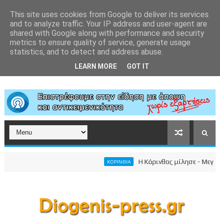
This site uses cookies from Google to deliver its services
and to analyze traffic. Your IP address and user-agent are
shared with Google along with performance and security
metrics to ensure quality of service, generate usage
statistics, and to detect and address abuse.
LEARN MORE
GOT IT
Η Κόρινθος μίλησε - Μεγαλει
ΚΟΡΙΝΘΙΑ