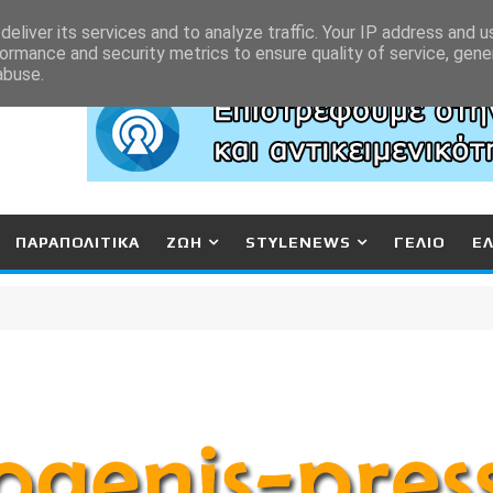
eliver its services and to analyze traffic. Your IP address and 
ormance and security metrics to ensure quality of service, gen
abuse.
ΠΑΡΑΠΟΛΙΤΙΚΑ
ΖΩΗ
STYLENEWS
ΓΕΛΙΟ
Ε