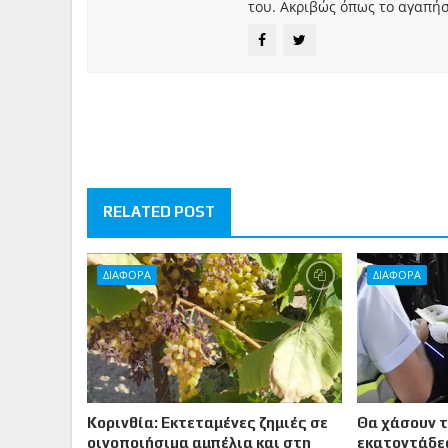
του. Ακριβώς όπως το αγαπήσ
RELATED POST
ΔΙΑΦΟΡΑ
ΔΙΑΦΟΡΑ
Κορινθία: Εκτεταμένες ζημιές σε
Θα χάσουν 
οινοποιήσιµα αμπέλια και στη
εκατοντάδες