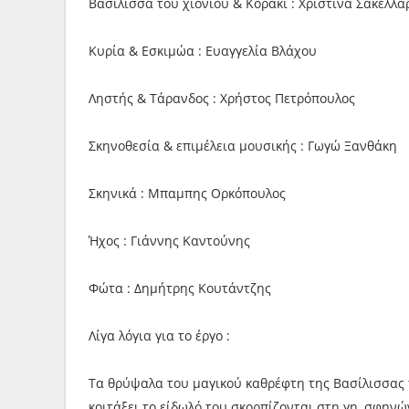
Βασίλισσα του χιονιού & Κοράκι : Χριστίνα Σακελλ
Κυρία & Εσκιμώα : Ευαγγελία Βλάχου
Ληστής & Τάρανδος : Χρήστος Πετρόπουλος
Σκηνοθεσία & επιμέλεια μουσικής : Γωγώ Ξανθάκη
Σκηνικά : Μπαμπης Ορκόπουλος
Ήχος : Γιάννης Καντούνης
Φώτα : Δημήτρης Κουτάντζης
Λίγα λόγια για το έργο :
Τα θρύψαλα του μαγικού καθρέφτη της Βασίλισσας 
κοιτάξει το είδωλό του σκορπίζονται στη γη, σφην