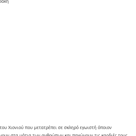
αράκη
του Χιονιού που μετατρέπει σε σκληρό εγωιστή όποιον
ώνουν στα μάτια των ανθρώπων και παγώνουν τις καρδιές τους,