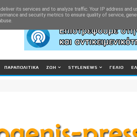
eliver its services and to analyze traffic. Your IP address and 
ormance and security metrics to ensure quality of service, gen
abuse.
ΠΑΡΑΠΟΛΙΤΙΚΑ
ΖΩΗ
STYLENEWS
ΓΕΛΙΟ
Ε