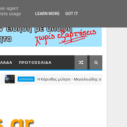
Αρχική
About
Contact
user-agent
erate usage
LEARN MORE
GOT IT
ΛΛΑΔΑ
ΠΡΩΤΟΣΕΛΙΔΑ
Η Κόρινθος μίλησε - Μεγαλειώδης συγκέντρωση του Νίκο
ΚΟΡΙΝΘΙΑ