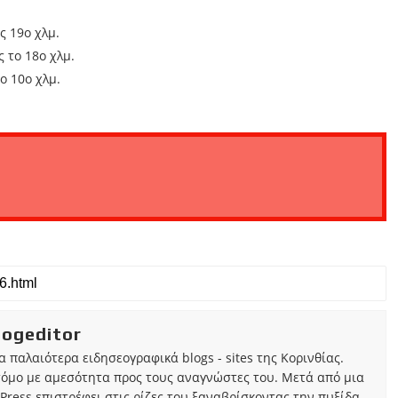
ς 19ο χλμ.
 το 18ο χλμ.
ο 10ο χλμ.
iogeditor
τα παλαιότερα ειδησεογραφικά blogs - sites της Κορινθίας.
τόμο με αμεσότητα προς τους αναγνώστες του. Μετά από μια
Press επιστρέφει στις ρίζες του ξαναβρίσκοντας την πυξίδα