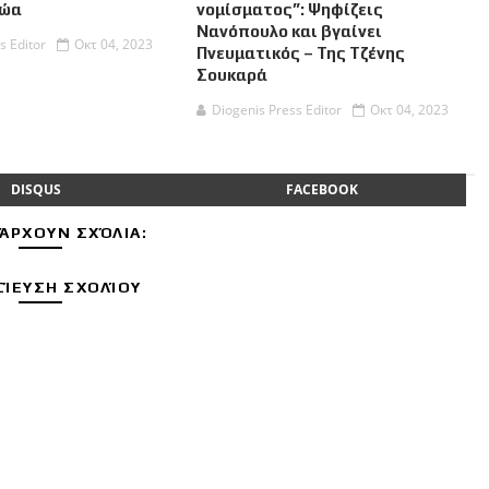
Ζώα
νομίσματος”: Ψηφίζεις
Νανόπουλο και βγαίνει
s Editor
Οκτ 04, 2023
Πνευματικός – Της Τζένης
Σουκαρά
Diogenis Press Editor
Οκτ 04, 2023
DISQUS
FACEBOOK
ΆΡΧΟΥΝ ΣΧΌΛΙΑ:
ΊΕΥΣΗ ΣΧΟΛΊΟΥ