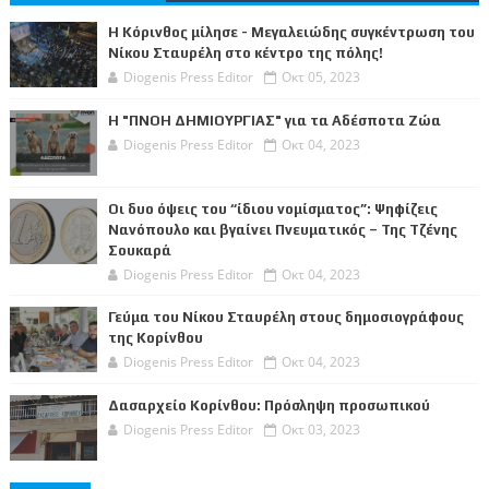
Η Κόρινθος μίλησε - Μεγαλειώδης συγκέντρωση του
Νίκου Σταυρέλη στο κέντρο της πόλης!
Diogenis Press Editor
Οκτ 05, 2023
Η "ΠΝΟΗ ΔΗΜΙΟΥΡΓΙΑΣ" για τα Αδέσποτα Ζώα
Diogenis Press Editor
Οκτ 04, 2023
Οι δυο όψεις του “ίδιου νομίσματος”: Ψηφίζεις
Νανόπουλο και βγαίνει Πνευματικός – Της Τζένης
Σουκαρά
Diogenis Press Editor
Οκτ 04, 2023
Γεύμα του Νίκου Σταυρέλη στους δημοσιογράφους
της Κορίνθου
Diogenis Press Editor
Οκτ 04, 2023
Δασαρχείο Κορίνθου: Πρόσληψη προσωπικού
Diogenis Press Editor
Οκτ 03, 2023