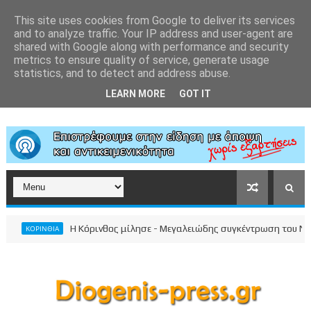
This site uses cookies from Google to deliver its services
and to analyze traffic. Your IP address and user-agent are
shared with Google along with performance and security
metrics to ensure quality of service, generate usage
statistics, and to detect and address abuse.
LEARN MORE
GOT IT
Η Κόρινθος μίλησε - Μεγαλειώδης συγκέντρωση του Νίκου 
ΚΟΡΙΝΘΙΑ