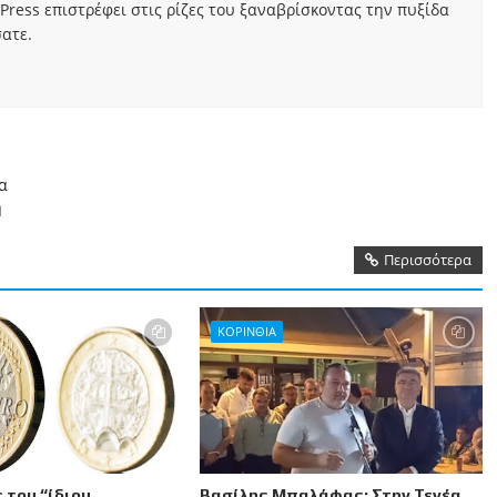
Press επιστρέφει στις ρίζες του ξαναβρίσκοντας την πυξίδα
ατε.
α
η
Περισσότερα
ΚΟΡΙΝΘΙΑ
 του “ίδιου
Βασίλης Μπαλάφας: Στην Τενέα,