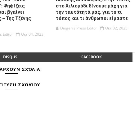
: Ψηφίζεις
στο Χιλιομόδι δίνουμε μάχη για
αι βγαίνει
την ταυτότητά μας, για το τι
 – Της Τζένης
τόπος και τι άνθρωποι είμαστε
Diogenis Press Editor
Οκτ 02, 2023
s Editor
Οκτ 04, 2023
DISQUS
FACEBOOK
ΆΡΧΟΥΝ ΣΧΌΛΙΑ:
ΊΕΥΣΗ ΣΧΟΛΊΟΥ