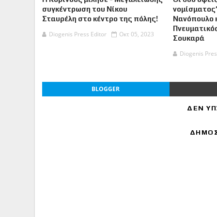
συγκέντρωση του Νίκου
νομίσματος”
Σταυρέλη στο κέντρο της πόλης!
Νανόπουλο κ
Πνευματικός
Diogenis Press Editor
Οκτ 05, 2023
Σουκαρά
Diogenis Pres
BLOGGER
ΔΕΝ ΥΠ
ΔΗΜΟΣ