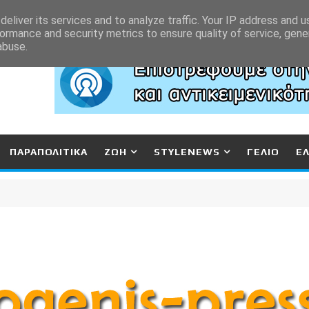
eliver its services and to analyze traffic. Your IP address and 
ormance and security metrics to ensure quality of service, gen
abuse.
ΠΑΡΑΠΟΛΙΤΙΚΑ
ΖΩΗ
STYLENEWS
ΓΕΛΙΟ
Ε