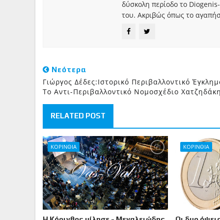
δύσκολη περίοδο το Diogenis-
του. Ακριβώς όπως το αγαπήσ
Νεότερα
Γιώργος Δέδες:Ιστορικό Περιβαλλοντικό Έγκλημ
Το Αντι-Περιβαλλοντικό Νομοσχέδιο Χατζηδάκ
RELATED POST
ΚΟΡΙΝΘΙΑ
ΚΟΡΙΝΘΙΑ
Η Κόρινθος μίλησε - Μεγαλειώδης
Οι δυο όψεις