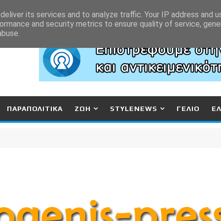
eliver its services and to analyze traffic. Your IP address and 
ormance and security metrics to ensure quality of service, gen
abuse.
ΠΑΡΑΠΟΛΙΤΙΚΑ
ΖΩΗ
STYLENEWS
ΓΕΛΙΟ
Ε