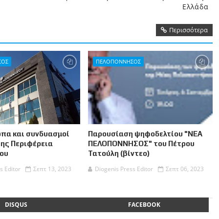
Ελλάδα
Περισσότερα
ΣΟΣ
ΠΕΛΟΠΟΝΝΗΣΟΣ
πα και συνδυασμοί
Παρουσίαση ψηφοδελτίου "ΝΕΑ
της Περιφέρεια
ΠΕΛΟΠΟΝΝΗΣΟΣ" του Πέτρου
ου
Τατούλη (βίντεο)
s Editor
Σεπτ 13, 2023
Diogenis Press Editor
Σεπτ 06, 2023
DISQUS
FACEBOOK