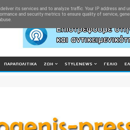
eliver its services and to analyze traffic. Your IP address and 
ormance and security metrics to ensure quality of service, gen
abuse.
ΠΑΡΑΠΟΛΙΤΙΚΑ
ΖΩΗ
STYLENEWS
ΓΕΛΙΟ
Ε