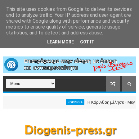
This site uses cookies from Google to deliver its services
and to analyze traffic. Your IP address and user-agent are
shared with Google along with performance and security
metrics to ensure quality of service, generate usage
statistics, and to detect and address abuse.
LEARN MORE
GOT IT
Η Κόρινθος μίλησε - Μεγαλειώ
ΚΟΡΙΝΘΙΑ