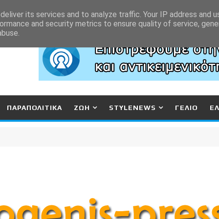
eliver its services and to analyze traffic. Your IP address and 
ormance and security metrics to ensure quality of service, gen
abuse.
ΠΑΡΑΠΟΛΙΤΙΚΑ
ΖΩΗ
STYLENEWS
ΓΕΛΙΟ
Ε