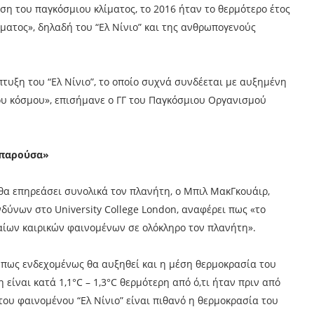
η του παγκόσμιου κλίματος, το 2016 ήταν το θερμότερο έτος
ματος», δηλαδή του “Ελ Νίνιο” και της ανθρωπογενούς
πτυξη του “Ελ Νίνιο”, το οποίο συχνά συνδέεται με αυξημένη
ου κόσμου», επισήμανε ο ΓΓ του Παγκόσμιου Οργανισμού
 παρούσα»
θα επηρεάσει συνολικά τον πλανήτη, ο Μπιλ ΜακΓκουάιρ,
δύνων στο University College London, αναφέρει πως «το
ραίων καιρικών φαινομένων σε ολόκληρο τον πλανήτη».
ι πως ενδεχομένως θα αυξηθεί και η μέση θερμοκρασία του
η είναι κατά 1,1°C – 1,3°C θερμότερη από ό,τι ήταν πριν από
ου φαινομένου “Ελ Νίνιο” είναι πιθανό η θερμοκρασία του