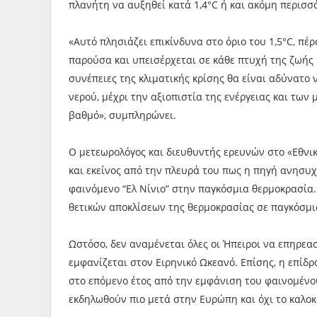
πλανήτη να αυξηθεί κατά 1,4°C ή και ακόμη περισσ
«Αυτό πλησιάζει επικίνδυνα στο όριο του 1,5°C, πέ
παρούσα και υπεισέρχεται σε κάθε πτυχή της ζωής 
συνέπειες της κλιματικής κρίσης θα είναι αδύνατο
νερού, μέχρι την αξιοπιστία της ενέργειας και τω
βαθμό», συμπληρώνει.
Ο μετεωρολόγος και διευθυντής ερευνών στο «Εθνι
και εκείνος από την πλευρά του πως η πηγή ανησυχί
φαινόμενο “Ελ Νίνιο” στην παγκόσμια θερμοκρασία.
θετικών αποκλίσεων της θερμοκρασίας σε παγκόσμιο 
Ωστόσο, δεν αναμένεται όλες οι Ήπειροι να επηρεασ
εµφανίζεται στον Ειρηνικό Ωκεανό. Επίσης, η επίδ
στο επόμενο έτος από την εμφάνιση του φαινομένου
εκδηλωθούν πιο μετά στην Ευρώπη και όχι το καλοκ