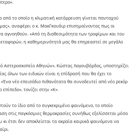
ότερο».
ρα από το οποίο η κλιματική κατάρρευση γίνεται πανταχού
μας», αναφέρει ο κ. ΜακΓκουάιρ επισημαίνοντας πως οι
 να αγνοηθούν. «Από τη διαθεσιμότητα των τροφίμων και του
ν μεταφορών, η καθημερινότητά μας θα επηρεαστεί σε μεγάλο
κό Αστεροσκοπείο Αθηνών», Κώστας Λαγουβάρδος, υποστηρίζει
ας όλων των ειδικών είναι η επίδρασή που θα έχει το
 «Ένα νέο επεισόδιο πιθανότατα θα συνοδευτεί από νέο ρεκόρ
επίπεδο», τονίζει στην «Κ».
τούν το ίδιο από το συγκεκριμένο φαινόμενο, το οποίο
ραση στις παγκόσμιες θερμοκρασίες συνήθως εξελίσσεται μέσα
 κι έτσι δεν αποκλείεται τα ακραία καιρικά φαινόμενα να
αίρι.