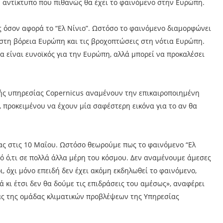
 αντίκτυπο που πιθανώς θα έχει το φαινόμενο στην Ευρώπη.
ες όσον αφορά το “Ελ Νίνιο”. Ωστόσο το φαινόμενο διαμορφώνει
στη βόρεια Ευρώπη και τις βροχοπτώσεις στη νότια Ευρώπη.
να είναι ευνοϊκός για την Ευρώπη, αλλά μπορεί να προκαλέσει
κής υπηρεσίας Copernicus αναμένουν την επικαιροποιημένη
, προκειμένου να έχουν μία σαφέστερη εικόνα για το αν θα
ς στις 10 Μαΐου. Ωστόσο θεωρούμε πως το φαινόμενο “Ελ
ό ό,τι σε πολλά άλλα μέρη του κόσμου. Δεν αναμένουμε άμεσες
ι, όχι μόνο επειδή δεν έχει ακόμη εκδηλωθεί το φαινόμενο,
ά κι έτσι δεν θα δούμε τις επιδράσεις του αμέσως», αναφέρει
ας της ομάδας κλιματικών προβλέψεων της Υπηρεσίας