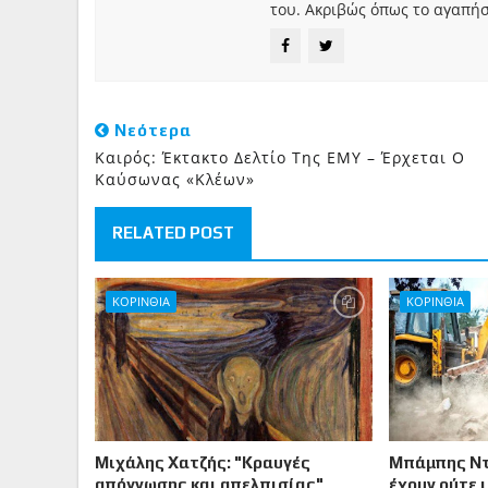
του. Ακριβώς όπως το αγαπήσ
Νεότερα
Καιρός: Έκτακτο Δελτίο Της ΕΜΥ – Έρχεται Ο
Καύσωνας «Κλέων»
RELATED POST
ΚΟΡΙΝΘΙA
ΚΟΡΙΝΘΙΑ
Μιχάλης Χατζής: "Κραυγές
Μπάμπης Ντ
απόγνωσης και απελπισίας"
έχουν ούτε 