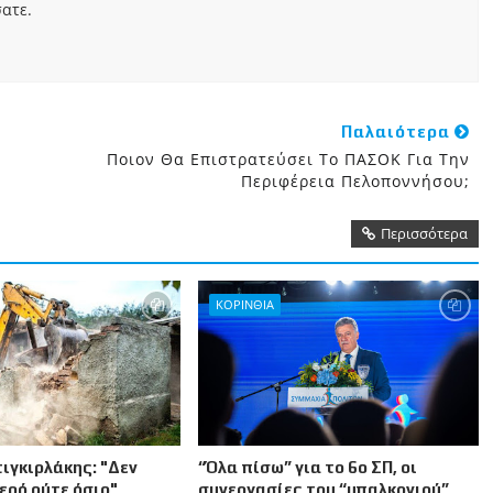
ατε.
Παλαιότερα
Ποιον Θα Επιστρατεύσει Το ΠΑΣΟΚ Για Την
Περιφέρεια Πελοποννήσου;
Περισσότερα
ΚΟΡΙΝΘΙΑ
ιγκιρλάκης: "Δεν
“Όλα πίσω” για το 6ο ΣΠ, οι
ιερό ούτε όσιο"
συνεργασίες του “μπαλκονιού”