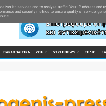
eliver its services and to analyze traffic. Your IP address and 
ormance and security metrics to ensure quality of service, gen
abuse.
ΠΑΡΑΠΟΛΙΤΙΚΑ
ΖΩΗ
STYLENEWS
ΓΕΛΙΟ
Ε