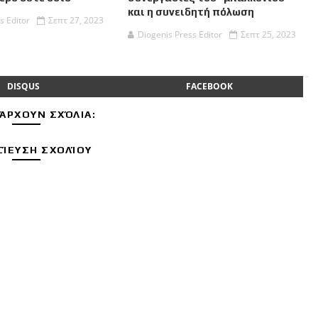
και η συνειδητή πόλωση
s Editor
Σεπτ 27, 2023
Diogenis Press Editor
Σεπτ 25, 2023
DISQUS
FACEBOOK
ΆΡΧΟΥΝ ΣΧΌΛΙΑ:
ΊΕΥΣΗ ΣΧΟΛΊΟΥ