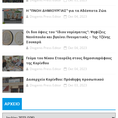
Diogenis Press Editor
Οκτ 05, 2023
Η "ΠΝΟΗ ΔΗΜΙΟΥΡΓΙΑΣ" για τα Αδέσποτα Ζώα
Diogenis Press Editor
Οκτ 04, 2023
Οι δυο όψεις του “ίδιου νομίσματος”: Ψηφίζεις
Νανόπουλο και βγαίνει Πνευματικός – Της Τζένης
Σουκαρά
Diogenis Press Editor
Οκτ 04, 2023
Γεύμα του Νίκου Σταυρέλη στους δημοσιογράφους
της Κορίνθου
Diogenis Press Editor
Οκτ 04, 2023
Δασαρχείο Κορίνθου: Πρόσληψη προσωπικού
Diogenis Press Editor
Οκτ 03, 2023
ΑΡΧΕΙΟ