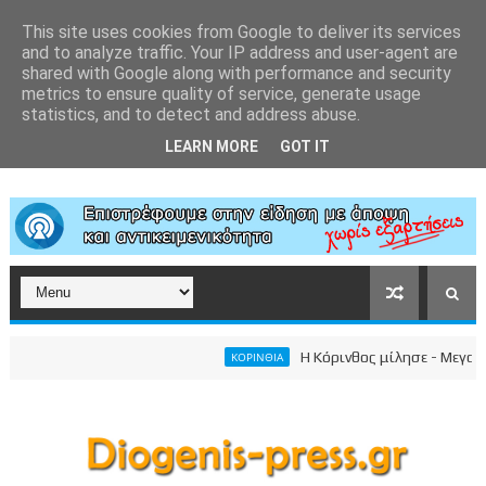
This site uses cookies from Google to deliver its services
and to analyze traffic. Your IP address and user-agent are
shared with Google along with performance and security
metrics to ensure quality of service, generate usage
statistics, and to detect and address abuse.
LEARN MORE
GOT IT
Η Κόρινθος μίλησε - Μεγαλειώδ
ΚΟΡΙΝΘΙΑ