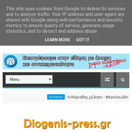
This site uses cookies from Google to deliver its services
and to analyze traffic. Your IP address and user-agent are
shared with Google along with performance and security
metrics to ensure quality of service, generate usage
statistics, and to detect and address abuse.
LEARN MORE
GOT IT
Η Κόρινθος μίλησε - Μεγαλειώδης συγκέ
ΚΟΡΙΝΘΙΑ
ικού