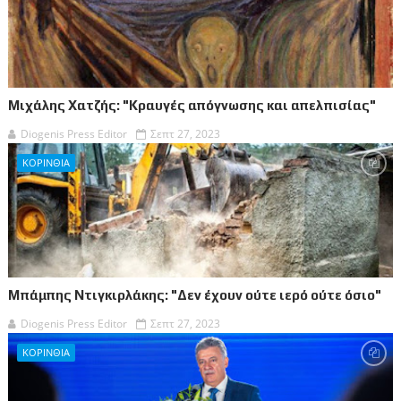
Μιχάλης Χατζής: "Κραυγές απόγνωσης και απελπισίας"
Diogenis Press Editor
Σεπτ 27, 2023
ΚΟΡΙΝΘΙΑ
Μπάμπης Ντιγκιρλάκης: "Δεν έχουν ούτε ιερό ούτε όσιο"
Diogenis Press Editor
Σεπτ 27, 2023
ΚΟΡΙΝΘΙΑ