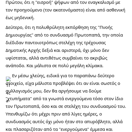
Πρώτον, ότι η "εισροή" ψήφων από τον εναγκαλισμό με 
τον προηγούμενο (τον ακατονόμαστο) είναι από ασθενική 
έως μηδενική. 
Δεύτερο, ότι η πολυθρύλητη εκπόρθηση της "Πνοής 
Δημιουργίας" από το συνδυασμό Πρωτοπαπά, την οποία 
διέδιδαν παντοιοτρόπως στελέχη της τρέχουσας 
Δημοτικής Αρχής δεξιά και αριστερά, όχι μόνο δεν 
υφίσταται, αλλά αντιθέτως συμβαίνει το ακριβώς 
ανάποδο. Και μάλιστα σε πολύ μεγάλη κλίμακα. 
 Εν μέσω χλεύης, ειδικά για το παραπάνω δεύτερο 
στοιχείο, είχα μάλιστα προβλέψει ότι αν είναι σωστός ο 
συλλογισμός μου, δεν θα αργήσουμε να δούμε 
"χτυπήματα" από τα γνωστά ενεργούμενα τόσο στον ίδιο 
τον Πρωτοπαπά, όσο και σε στελέχη του συνδυασμού του. 
Υπενθυμίζω ότι μέχρι πριν από λίγες ημέρες, ο 
συνδυασμός αυτός όχι μόνο ήταν στο απυρόβλητο, αλλά 
και πλασαριζόταν από τα "ενεργούμενα" έμμεσα και 