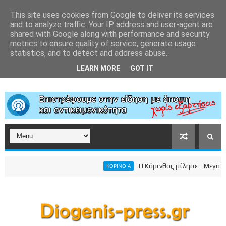
This site uses cookies from Google to deliver its services
and to analyze traffic. Your IP address and user-agent are
shared with Google along with performance and security
metrics to ensure quality of service, generate usage
statistics, and to detect and address abuse.
LEARN MORE
GOT IT
Η Κόρινθος μίλησε - Μεγαλειώδη
ΚΟΡΙΝΘΙΑ