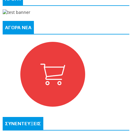
ΑΓΟΡΑ ΝΕΑ
ΣΥΝΕΝΤΕΥΞΕΙΣ