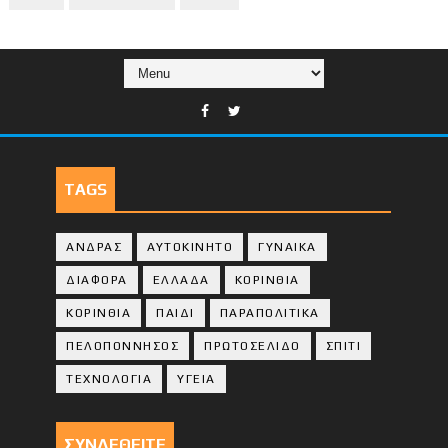
TAGS
ΑΝΔΡΑΣ
ΑΥΤΟΚΙΝΗΤΟ
ΓΥΝΑΙΚΑ
ΔΙΑΦΟΡΑ
ΕΛΛΑΔΑ
ΚΟΡΙΝΘΙΑ
ΚΟΡΙΝΘΙA
ΠΑΙΔΙ
ΠΑΡΑΠΟΛΙΤΙΚΑ
ΠΕΛΟΠΟΝΝΗΣΟΣ
ΠΡΩΤΟΣΕΛΙΔΟ
ΣΠΙΤΙ
ΤΕΧΝΟΛΟΓΙΑ
ΥΓΕΙΑ
ΣΥΝΔΕΘΕΙΤΕ