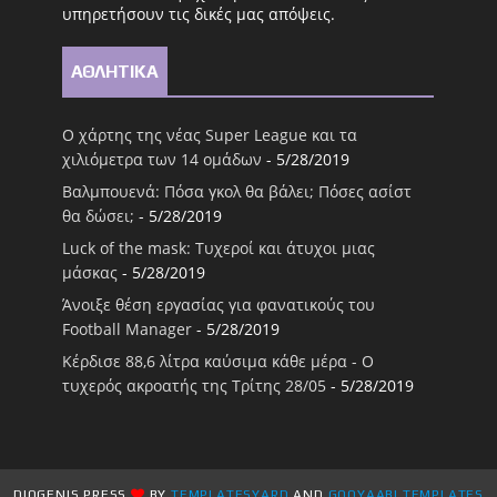
υπηρετήσουν τις δικές μας απόψεις.
ΑΘΛΗΤΙΚΑ
Ο χάρτης της νέας Super League και τα
χιλιόμετρα των 14 ομάδων
- 5/28/2019
Βαλμπουενά: Πόσα γκολ θα βάλει; Πόσες ασίστ
θα δώσει;
- 5/28/2019
Luck of the mask: Τυχεροί και άτυχοι μιας
μάσκας
- 5/28/2019
Άνοιξε θέση εργασίας για φανατικούς του
Football Μanager
- 5/28/2019
Κέρδισε 88,6 λίτρα καύσιμα κάθε μέρα - Ο
τυχερός ακροατής της Τρίτης 28/05
- 5/28/2019
DIOGENIS PRESS
BY
TEMPLATESYARD
AND
GOOYAABI TEMPLATES