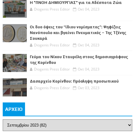
Η "ΠΝΟΗ ΔΗΜΙΟΥΡΓΙΑΣ" για τα Αδέσποτα Ζώα
Diogenis Press Editor
Οκτ 04, 2023
Οι δυο όψεις του “ίδιου νομίσματος”: Ψηφίζεις
Νανόπουλο και βγαίνει Πνευματικός – Της Τζένης
Σουκαρά
Diogenis Press Editor
Οκτ 04, 2023
Γεύμα του Νίκου Σταυρέλη στους δημοσιογράφους
της Κορίνθου
Diogenis Press Editor
Οκτ 04, 2023
Δασαρχείο Κορίνθου: Πρόσληψη προσωπικού
Diogenis Press Editor
Οκτ 03, 2023
ΑΡΧΕΙΟ