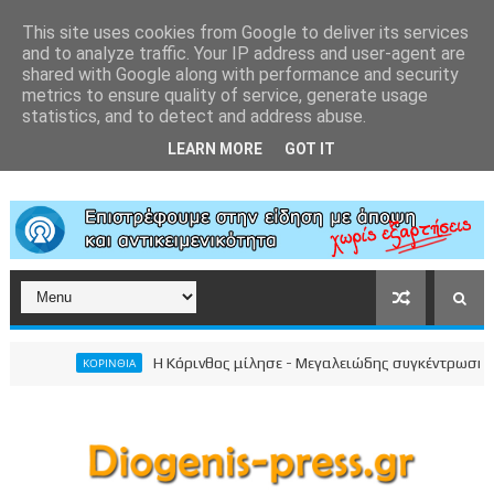
This site uses cookies from Google to deliver its services
and to analyze traffic. Your IP address and user-agent are
shared with Google along with performance and security
metrics to ensure quality of service, generate usage
statistics, and to detect and address abuse.
LEARN MORE
GOT IT
Η Κόρινθος μίλησε - Μεγαλειώδης συγκέντρωση του Νί
ΚΟΡΙΝΘΙΑ