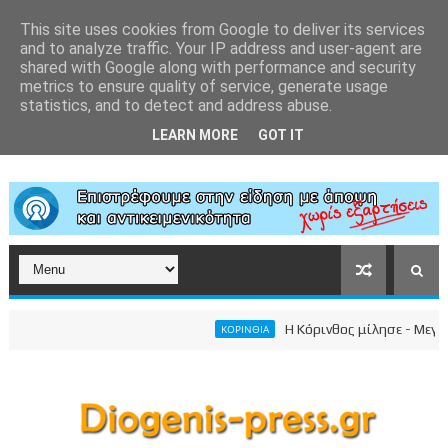
This site uses cookies from Google to deliver its services
and to analyze traffic. Your IP address and user-agent are
shared with Google along with performance and security
metrics to ensure quality of service, generate usage
statistics, and to detect and address abuse.
LEARN MORE
GOT IT
Η Κόρινθος μίλησε - Μεγαλειώ
ΚΟΡΙΝΘΙΑ