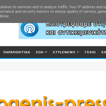
eliver its services and to analyze traffic. Your IP address and 
ormance and security metrics to ensure quality of service, gen
abuse.
ΠΑΡΑΠΟΛΙΤΙΚΑ
ΖΩΗ
STYLENEWS
ΓΕΛΙΟ
Ε