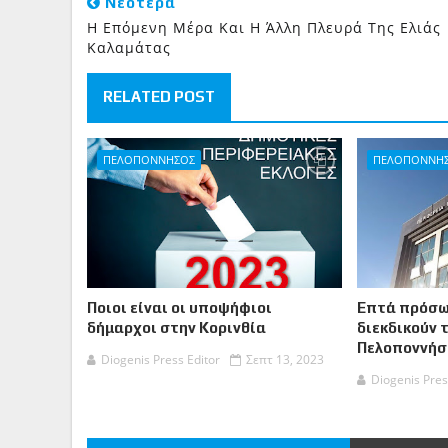
Νεότερα
Η Επόμενη Μέρα Και Η Άλλη Πλευρά Της Ελιάς
Καλαμάτας
RELATED POST
ΠΕΛΟΠΟΝΝΗΣΟΣ
ΠΕΛΟΠΟΝΝΗ
Ποιοι είναι οι υποψήφιοι
Επτά πρόσω
δήμαρχοι στην Κορινθία
διεκδικούν 
Πελοποννήσ
Diogenis Press Editor
Σεπτ 13, 2023
Diogenis Pres