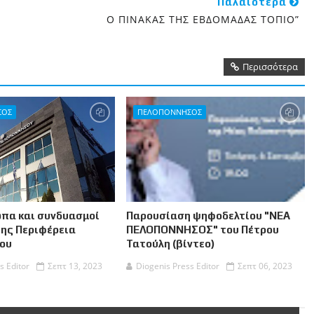
Παλαιότερα
Ο ΠΙΝΑΚΑΣ ΤΗΣ ΕΒΔΟΜΑΔΑΣ ΤΟΠΙΟ”
Περισσότερα
ΣΟΣ
ΠΕΛΟΠΟΝΝΗΣΟΣ
πα και συνδυασμοί
Παρουσίαση ψηφοδελτίου "ΝΕΑ
της Περιφέρεια
ΠΕΛΟΠΟΝΝΗΣΟΣ" του Πέτρου
ου
Τατούλη (βίντεο)
s Editor
Σεπτ 13, 2023
Diogenis Press Editor
Σεπτ 06, 2023