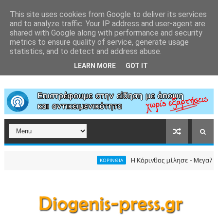
This site uses cookies from Google to deliver its services
and to analyze traffic. Your IP address and user-agent are
shared with Google along with performance and security
metrics to ensure quality of service, generate usage
statistics, and to detect and address abuse.
LEARN MORE
GOT IT
Η Κόρινθος μίλησε - Μεγαλειώδης 
ΚΟΡΙΝΘΙΑ