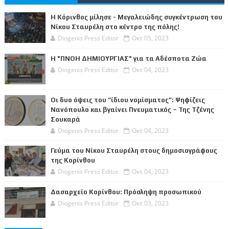
Η Κόρινθος μίλησε - Μεγαλειώδης συγκέντρωση του
Νίκου Σταυρέλη στο κέντρο της πόλης!
Diogenis Press Editor
Οκτ 05, 2023
Η "ΠΝΟΗ ΔΗΜΙΟΥΡΓΙΑΣ" για τα Αδέσποτα Ζώα
Diogenis Press Editor
Οκτ 04, 2023
Οι δυο όψεις του “ίδιου νομίσματος”: Ψηφίζεις
Νανόπουλο και βγαίνει Πνευματικός – Της Τζένης
Σουκαρά
Diogenis Press Editor
Οκτ 04, 2023
Γεύμα του Νίκου Σταυρέλη στους δημοσιογράφους
της Κορίνθου
Diogenis Press Editor
Οκτ 04, 2023
Δασαρχείο Κορίνθου: Πρόσληψη προσωπικού
Diogenis Press Editor
Οκτ 03, 2023