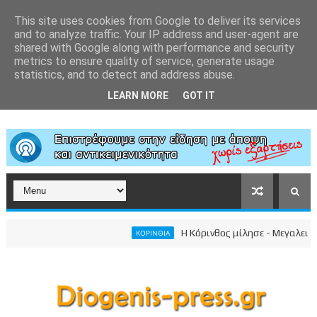
This site uses cookies from Google to deliver its services
and to analyze traffic. Your IP address and user-agent are
shared with Google along with performance and security
metrics to ensure quality of service, generate usage
statistics, and to detect and address abuse.
LEARN MORE
GOT IT
Η Κόρινθος μίλησε - Μεγαλειώδης συ
ΚΟΡΙΝΘΙΑ