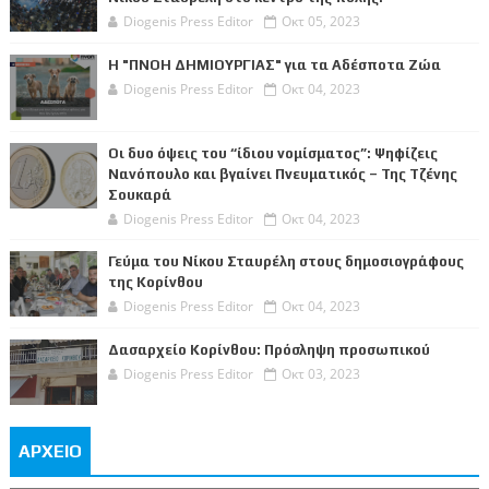
Diogenis Press Editor
Οκτ 05, 2023
Η "ΠΝΟΗ ΔΗΜΙΟΥΡΓΙΑΣ" για τα Αδέσποτα Ζώα
Diogenis Press Editor
Οκτ 04, 2023
Οι δυο όψεις του “ίδιου νομίσματος”: Ψηφίζεις
Νανόπουλο και βγαίνει Πνευματικός – Της Τζένης
Σουκαρά
Diogenis Press Editor
Οκτ 04, 2023
Γεύμα του Νίκου Σταυρέλη στους δημοσιογράφους
της Κορίνθου
Diogenis Press Editor
Οκτ 04, 2023
Δασαρχείο Κορίνθου: Πρόσληψη προσωπικού
Diogenis Press Editor
Οκτ 03, 2023
ΑΡΧΕΙΟ