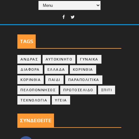
TAGS
ΑΝΔΡΑΣ
ΑΥΤΟΚΙΝΗΤΟ
ΓΥΝΑΙΚΑ
ΔΙΑΦΟΡΑ
ΕΛΛΑΔΑ
ΚΟΡΙΝΘΙΑ
ΚΟΡΙΝΘΙA
ΠΑΙΔΙ
ΠΑΡΑΠΟΛΙΤΙΚΑ
ΠΕΛΟΠΟΝΝΗΣΟΣ
ΠΡΩΤΟΣΕΛΙΔΟ
ΣΠΙΤΙ
ΤΕΧΝΟΛΟΓΙΑ
ΥΓΕΙΑ
ΣΥΝΔΕΘΕΙΤΕ