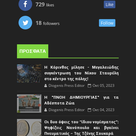
729
Like
likes
18
Follow
followers
ΠΡΟΣΦΑΤΑ
Η Κόρινθος μίλησε - Μεγαλειώδης
συγκέντρωση του Νίκου Σταυρέλη
στο κέντρο της πόλης!
Diogenis Press Editor
Οκτ 05, 2023
Η "ΠΝΟΗ ΔΗΜΙΟΥΡΓΙΑΣ" για τα
Αδέσποτα Ζώα
Diogenis Press Editor
Οκτ 04, 2023
Οι δυο όψεις του “ίδιου νομίσματος”:
Ψηφίζεις Νανόπουλο και βγαίνει
Πνευματικός – Της Τζένης Σουκαρά