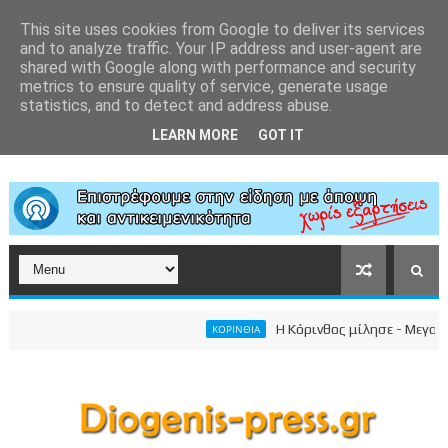
This site uses cookies from Google to deliver its services
and to analyze traffic. Your IP address and user-agent are
shared with Google along with performance and security
metrics to ensure quality of service, generate usage
statistics, and to detect and address abuse.
LEARN MORE
GOT IT
Η Κόρινθος μίλησε - Μεγαλειώδη
ΚΟΡΙΝΘΙΑ