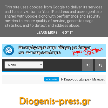
This site uses cookies from Google to deliver its services
and to analyze traffic. Your IP address and user-agent are
shared with Google along with performance and security
metrics to ensure quality of service, generate usage
statistics, and to detect and address abuse.
LEARN MORE
GOT IT
Η Κόρινθος μίλησε - Μεγαλειώδης σ
ΚΟΡΙΝΘΙΑ