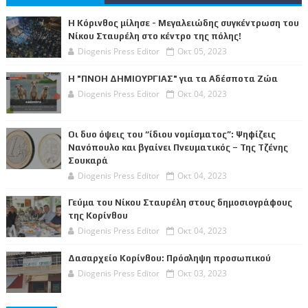
Η Κόρινθος μίλησε - Μεγαλειώδης συγκέντρωση του
Νίκου Σταυρέλη στο κέντρο της πόλης!
Diogenis Press Editor
Οκτ 05, 2023
Η "ΠΝΟΗ ΔΗΜΙΟΥΡΓΙΑΣ" για τα Αδέσποτα Ζώα
Diogenis Press Editor
Οκτ 04, 2023
Οι δυο όψεις του “ίδιου νομίσματος”: Ψηφίζεις
Νανόπουλο και βγαίνει Πνευματικός – Της Τζένης
Σουκαρά
Diogenis Press Editor
Οκτ 04, 2023
Γεύμα του Νίκου Σταυρέλη στους δημοσιογράφους
της Κορίνθου
Diogenis Press Editor
Οκτ 04, 2023
Δασαρχείο Κορίνθου: Πρόσληψη προσωπικού
Diogenis Press Editor
Οκτ 03, 2023