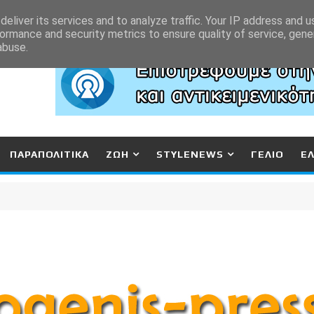
eliver its services and to analyze traffic. Your IP address and 
ormance and security metrics to ensure quality of service, gen
abuse.
ΠΑΡΑΠΟΛΙΤΙΚΑ
ΖΩΗ
STYLENEWS
ΓΕΛΙΟ
Ε