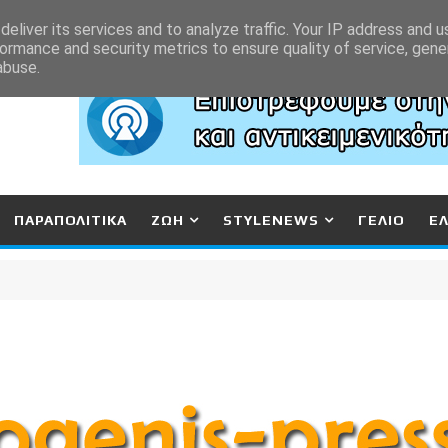
eliver its services and to analyze traffic. Your IP address and 
ormance and security metrics to ensure quality of service, gen
abuse.
ΠΑΡΑΠΟΛΙΤΙΚΑ
ΖΩΗ
STYLENEWS
ΓΕΛΙΟ
Ε