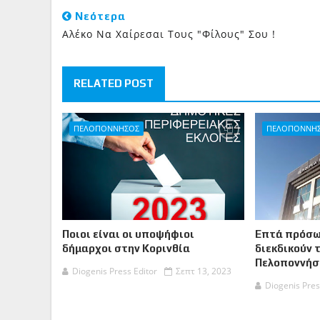
Νεότερα
Αλέκο Να Χαίρεσαι Τους "φίλους" Σου !
RELATED POST
ΠΕΛΟΠΟΝΝΗΣΟΣ
ΠΕΛΟΠΟΝΝΗ
Ποιοι είναι οι υποψήφιοι
Επτά πρόσω
δήμαρχοι στην Κορινθία
διεκδικούν 
Πελοποννήσ
Diogenis Press Editor
Σεπτ 13, 2023
Diogenis Pres