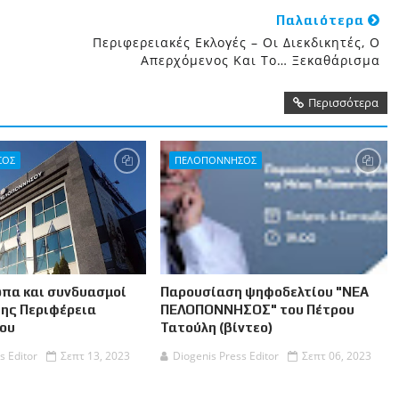
Παλαιότερα
Περιφερειακές Εκλογές – Οι Διεκδικητές, Ο
Απερχόμενος Και Το… Ξεκαθάρισμα
Περισσότερα
ΣΟΣ
ΠΕΛΟΠΟΝΝΗΣΟΣ
πα και συνδυασμοί
Παρουσίαση ψηφοδελτίου "ΝΕΑ
της Περιφέρεια
ΠΕΛΟΠΟΝΝΗΣΟΣ" του Πέτρου
ου
Τατούλη (βίντεο)
s Editor
Σεπτ 13, 2023
Diogenis Press Editor
Σεπτ 06, 2023