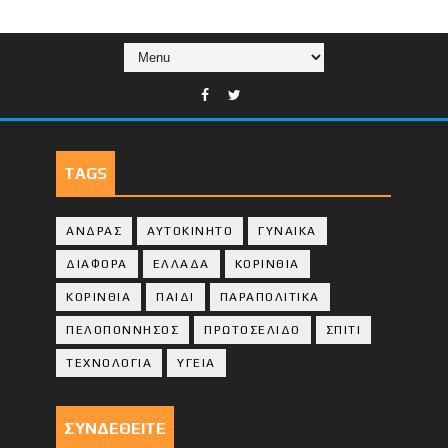
TAGS
ΑΝΔΡΑΣ
ΑΥΤΟΚΙΝΗΤΟ
ΓΥΝΑΙΚΑ
ΔΙΑΦΟΡΑ
ΕΛΛΑΔΑ
ΚΟΡΙΝΘΙΑ
ΚΟΡΙΝΘΙA
ΠΑΙΔΙ
ΠΑΡΑΠΟΛΙΤΙΚΑ
ΠΕΛΟΠΟΝΝΗΣΟΣ
ΠΡΩΤΟΣΕΛΙΔΟ
ΣΠΙΤΙ
ΤΕΧΝΟΛΟΓΙΑ
ΥΓΕΙΑ
ΣΥΝΔΕΘΕΙΤΕ