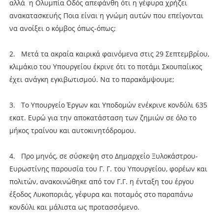
αλλά η Ολυμπία Οδός απεφάνθη ότι η γέφυρα χρήζει
ανακατασκευής Ποια είναι η γνώμη αυτών που επείγονται
να ανοίξει ο κόμβος όπως-όπως;
2. Μετά τα ακραία καιρικά φαινόμενα στις 29 Σεπτεμβρίου,
κλιμάκιο του Υπουργείου έκρινε ότι το ποτάμι Σκουπαίικος
έχει ανάγκη εγκιβωτισμού. Να το παρακάμψουμε;
3. Το Υπουργείο Έργων και Υποδομών ενέκρινε κονδύλι 635
εκατ. Ευρώ για την αποκατάσταση των ζημιών σε όλο το
μήκος τραίνου και αυτοκινητόδρομου.
4. Προ μηνός, σε σύσκεψη στο Δημαρχείο Ξυλοκάστρου-
Ευρωστίνης παρουσία του Γ. Γ. του Υπουργείου, φορέων και
πολιτών, ανακοινώθηκε από τον Γ.Γ. η ένταξη του έργου
έξοδος Λυκοποριάς, γέφυρα και ποταμός στο παραπάνω
κονδύλι και μάλιστα ως προτασσόμενο.