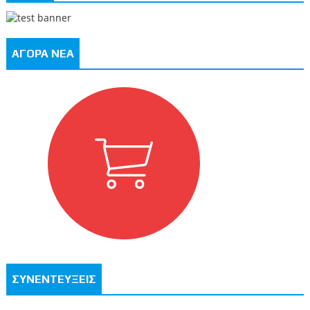
ΑΓΟΡΑ ΝΕΑ
ΣΥΝΕΝΤΕΥΞΕΙΣ