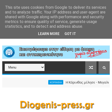
This site uses cookies from Google to deliver its services
and to analyze traffic. Your IP address and user-agent are
shared with Google along with performance and security
metrics to ensure quality of service, generate usage
statistics, and to detect and address abuse.
LEARN MORE
GOT IT
Η Κόρινθος μίλησε - Μεγαλειώδης 
ΚΟΡΙΝΘΙΑ