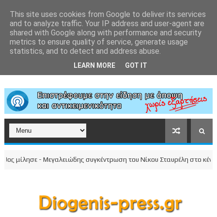
This site uses cookies from Google to deliver its services
and to analyze traffic. Your IP address and user-agent are
shared with Google along with performance and security
metrics to ensure quality of service, generate usage
statistics, and to detect and address abuse.
LEARN MORE
GOT IT
μίλησε - Μεγαλειώδης συγκέντρωση του Νίκου Σταυρέλη στο κέντρο της