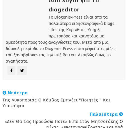
Δυο λόγια για το
diogeditor
Το Diogenis-Press είναι από τα
παλαιότερα ειδησεογραφικά blogs -
sites της Κορινθίας. Υπήρξε
πρωτοπόρο και καινοτόμο με
αμεσότητα προς τους αναγνώστες του. Μετά από μια
δύσκολη περίοδο το Diogenis-Press επιστρέφει στις ρίζες
του ξαναβρίσκοντας την πυξίδα του. Ακριβώς όπως το
αγαπήσατε.
Νεότερα
Της Λυκοποριάς Ο Κόμβος Εμπνέει "ποιητές " Και
Υποψήφιο
Παλαιότερα
«Δεν Θα Σας Προδώσω Ποτέ» Είπε Στον Μητσοτάκης Ο
Νίκας, «φωτογραφίζοντας» Σαμαρά