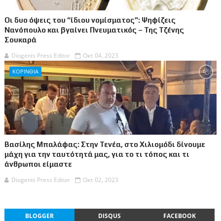
Οι δυο όψεις του “ίδιου νομίσματος”: Ψηφίζεις
Νανόπουλο και βγαίνει Πνευματικός – Της Τζένης
Σουκαρά
Diogenis Press Editor
Οκτ 04, 2023
ΚΟΡΙΝΘΙΑ
Βασίλης Μπαλάφας: Στην Τενέα, στο Χιλιομόδι δίνουμε
μάχη για την ταυτότητά μας, για το τι τόπος και τι
άνθρωποι είμαστε
Diogenis Press Editor
Οκτ 02, 2023
BLOGGER
DISQUS
FACEBOOK