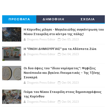
ΠΡΟΣΦΑΤΑ
ΔΗΜΟΦΙΛΗ
ΣΧΟΛΙΑ
Η Κόρινθος μίλησε - Μεγαλειώδης συγκέντρωση του
Νίκου Σταυρέλη στο κέντρο της πόλης!
Diogenis Press Editor
Οκτ 05, 2023
Η "ΠΝΟΗ ΔΗΜΙΟΥΡΓΙΑΣ" για τα Αδέσποτα Ζώα
Diogenis Press Editor
Οκτ 04, 2023
Οι δυο όψεις του “ίδιου νομίσματος”: Ψηφίζεις
Νανόπουλο και βγαίνει Πνευματικός – Της Τζένης
Σουκαρά
Diogenis Press Editor
Οκτ 04, 2023
Γεύμα του Νίκου Σταυρέλη στους δημοσιογράφους
της Κορίνθου
Diogenis Press Editor
Οκτ 04, 2023