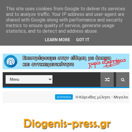
This site uses cookies from Google to deliver its services
and to analyze traffic. Your IP address and user-agent are
shared with Google along with performance and security
metrics to ensure quality of service, generate usage
statistics, and to detect and address abuse.
LEARN MORE
GOT IT
Η Κόρινθος μίλησε - Μεγαλειώδης σ
ΚΟΡΙΝΘΙΑ