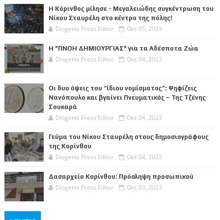
Η Κόρινθος μίλησε - Μεγαλειώδης συγκέντρωση του
Νίκου Σταυρέλη στο κέντρο της πόλης!
Diogenis Press Editor
Οκτ 05, 2023
Η "ΠΝΟΗ ΔΗΜΙΟΥΡΓΙΑΣ" για τα Αδέσποτα Ζώα
Diogenis Press Editor
Οκτ 04, 2023
Οι δυο όψεις του “ίδιου νομίσματος”: Ψηφίζεις
Νανόπουλο και βγαίνει Πνευματικός – Της Τζένης
Σουκαρά
Diogenis Press Editor
Οκτ 04, 2023
Γεύμα του Νίκου Σταυρέλη στους δημοσιογράφους
της Κορίνθου
Diogenis Press Editor
Οκτ 04, 2023
Δασαρχείο Κορίνθου: Πρόσληψη προσωπικού
Diogenis Press Editor
Οκτ 03, 2023