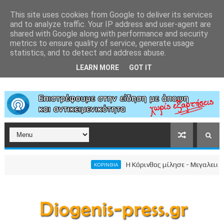
This site uses cookies from Google to deliver its services
and to analyze traffic. Your IP address and user-agent are
shared with Google along with performance and security
metrics to ensure quality of service, generate usage
statistics, and to detect and address abuse.
LEARN MORE
GOT IT
Η Κόρινθος μίλησε - Μεγαλειώδης σ
ΚΟΡΙΝΘΙΑ