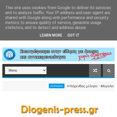
This site uses cookies from Google to deliver its services
and to analyze traffic. Your IP address and user-agent are
shared with Google along with performance and security
metrics to ensure quality of service, generate usage
statistics, and to detect and address abuse.
LEARN MORE
GOT IT
Η Κόρινθος μίλησε - Μεγαλειώδης συ
ΚΟΡΙΝΘΙΑ