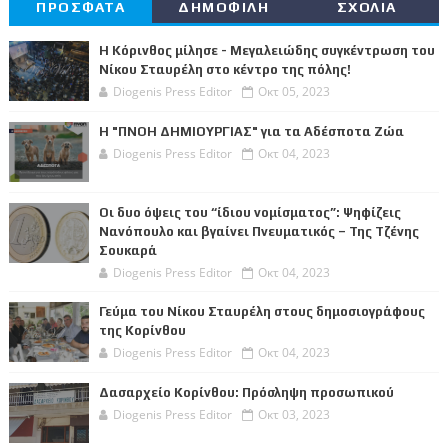
ΠΡΟΣΦΑΤΑ
ΔΗΜΟΦΙΛΗ
ΣΧΟΛΙΑ
Η Κόρινθος μίλησε - Μεγαλειώδης συγκέντρωση του
Νίκου Σταυρέλη στο κέντρο της πόλης!
Diogenis Press Editor
Οκτ 05, 2023
Η "ΠΝΟΗ ΔΗΜΙΟΥΡΓΙΑΣ" για τα Αδέσποτα Ζώα
Diogenis Press Editor
Οκτ 04, 2023
Οι δυο όψεις του “ίδιου νομίσματος”: Ψηφίζεις
Νανόπουλο και βγαίνει Πνευματικός – Της Τζένης
Σουκαρά
Diogenis Press Editor
Οκτ 04, 2023
Γεύμα του Νίκου Σταυρέλη στους δημοσιογράφους
της Κορίνθου
Diogenis Press Editor
Οκτ 04, 2023
Δασαρχείο Κορίνθου: Πρόσληψη προσωπικού
Diogenis Press Editor
Οκτ 03, 2023