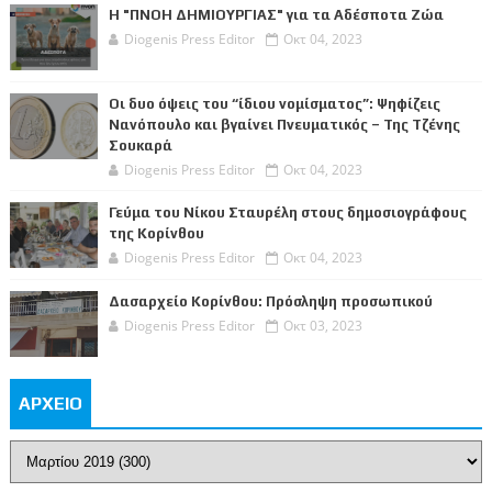
Η "ΠΝΟΗ ΔΗΜΙΟΥΡΓΙΑΣ" για τα Αδέσποτα Ζώα
Diogenis Press Editor
Οκτ 04, 2023
Οι δυο όψεις του “ίδιου νομίσματος”: Ψηφίζεις
Νανόπουλο και βγαίνει Πνευματικός – Της Τζένης
Σουκαρά
Diogenis Press Editor
Οκτ 04, 2023
Γεύμα του Νίκου Σταυρέλη στους δημοσιογράφους
της Κορίνθου
Diogenis Press Editor
Οκτ 04, 2023
Δασαρχείο Κορίνθου: Πρόσληψη προσωπικού
Diogenis Press Editor
Οκτ 03, 2023
ΑΡΧΕΙΟ