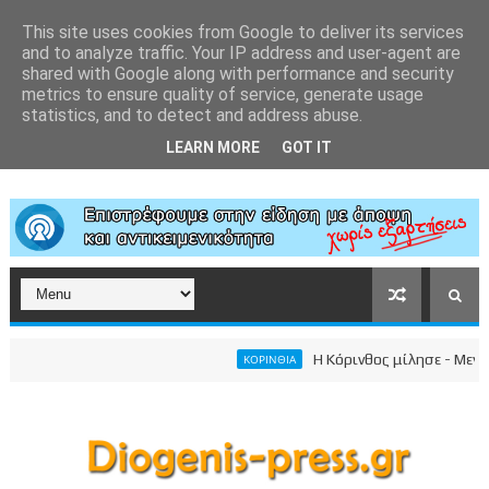
This site uses cookies from Google to deliver its services
and to analyze traffic. Your IP address and user-agent are
shared with Google along with performance and security
metrics to ensure quality of service, generate usage
statistics, and to detect and address abuse.
LEARN MORE
GOT IT
Η Κόρινθος μίλησε - Μεγαλει
ΚΟΡΙΝΘΙΑ