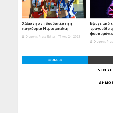
Χάλκινη στη Βουδαπέστη η
Έφυγε από τ
παγκόσμια Ντρισμπιώτη
τραγουδίστρ
φυσαρμόνικα
Diogenis Press Editor
Αυγ 24, 2023
Diogenis Pres
BLOGGER
ΔΕΝ ΥΠ
ΔΗΜΟΣ