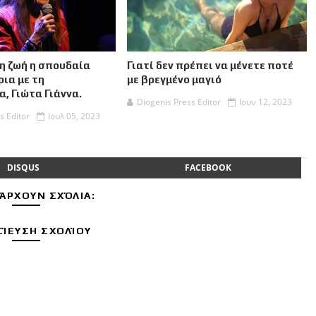
η ζωή η σπουδαία
Γιατί δεν πρέπει να μένετε ποτέ
ια με τη
με βρεγμένο μαγιό
, Γιώτα Γιάννα.
Diogenis Press Editor
Ιουν 12, 2023
s Editor
Ιουλ 05, 2023
DISQUS
FACEBOOK
ΆΡΧΟΥΝ ΣΧΌΛΙΑ:
ΊΕΥΣΗ ΣΧΟΛΊΟΥ