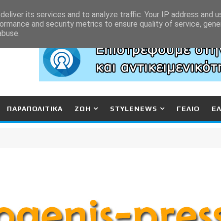
eliver its services and to analyze traffic. Your IP address and 
ormance and security metrics to ensure quality of service, gen
abuse.
ΠΑΡΑΠΟΛΙΤΙΚΑ
ΖΩΗ
STYLENEWS
ΓΕΛΙΟ
Ε