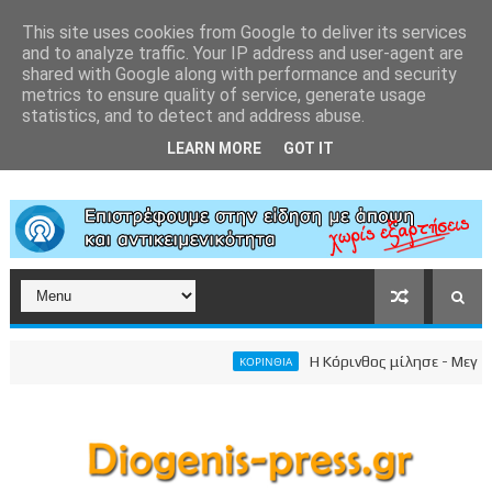
This site uses cookies from Google to deliver its services
and to analyze traffic. Your IP address and user-agent are
shared with Google along with performance and security
metrics to ensure quality of service, generate usage
statistics, and to detect and address abuse.
LEARN MORE
GOT IT
Η Κόρινθος μίλησε - Μεγαλειώ
ΚΟΡΙΝΘΙΑ