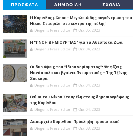
ΠΡΟΣΦΑΤΑ
ΔΗΜΟΦΙΛΗ
ΣΧΟΛΙΑ
Η Κόρινθος μίλησε - Μεγαλειώδης συγκέντρωση του
Νίκου Σταυρέλη στο κέντρο της πόλης!
Diogenis Press Editor
Οκτ 05, 2023
Η "ΠΝΟΗ ΔΗΜΙΟΥΡΓΙΑΣ" για τα Αδέσποτα Ζώα
Diogenis Press Editor
Οκτ 04, 2023
Οι δυο όψεις του “ίδιου νομίσματος”: Ψηφίζεις
Νανόπουλο και βγαίνει Πνευματικός – Της Τζένης
Σουκαρά
Diogenis Press Editor
Οκτ 04, 2023
Γεύμα του Νίκου Σταυρέλη στους δημοσιογράφους
της Κορίνθου
Diogenis Press Editor
Οκτ 04, 2023
Δασαρχείο Κορίνθου: Πρόσληψη προσωπικού
Diogenis Press Editor
Οκτ 03, 2023