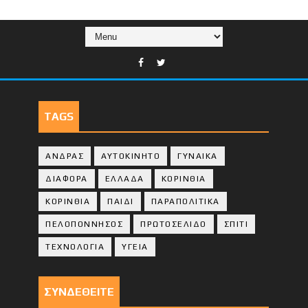
TAGS
ΑΝΔΡΑΣ
ΑΥΤΟΚΙΝΗΤΟ
ΓΥΝΑΙΚΑ
ΔΙΑΦΟΡΑ
ΕΛΛΑΔΑ
ΚΟΡΙΝΘΙΑ
ΚΟΡΙΝΘΙA
ΠΑΙΔΙ
ΠΑΡΑΠΟΛΙΤΙΚΑ
ΠΕΛΟΠΟΝΝΗΣΟΣ
ΠΡΩΤΟΣΕΛΙΔΟ
ΣΠΙΤΙ
ΤΕΧΝΟΛΟΓΙΑ
ΥΓΕΙΑ
ΣΥΝΔΕΘΕΙΤΕ