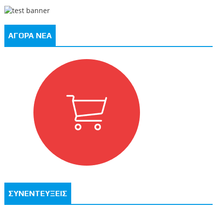
ΑΓΟΡΑ ΝΕΑ
ΣΥΝΕΝΤΕΥΞΕΙΣ