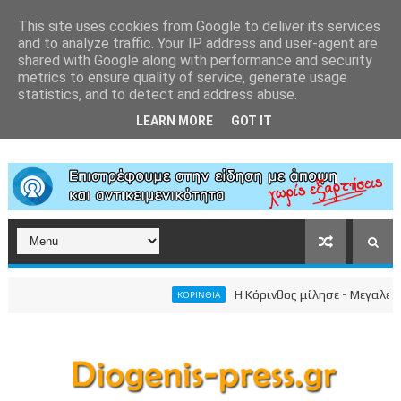
This site uses cookies from Google to deliver its services
and to analyze traffic. Your IP address and user-agent are
shared with Google along with performance and security
metrics to ensure quality of service, generate usage
statistics, and to detect and address abuse.
LEARN MORE
GOT IT
Η Κόρινθος μίλησε - Μεγαλειώδης 
ΚΟΡΙΝΘΙΑ