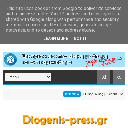
This site uses cookies from Google to deliver its services
and to analyze traffic. Your IP address and user-agent are
shared with Google along with performance and security
metrics to ensure quality of service, generate usage
statistics, and to detect and address abuse.
LEARN MORE
GOT IT
Η Κόρινθος μίλησε - Μεγαλε
ΚΟΡΙΝΘΙΑ