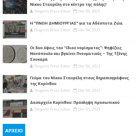
Νίκου Σταυρέλη στο κέντρο της πόλης!
Diogenis Press Editor
Οκτ 05, 2023
Η "ΠΝΟΗ ΔΗΜΙΟΥΡΓΙΑΣ" για τα Αδέσποτα Ζώα
Diogenis Press Editor
Οκτ 04, 2023
Οι δυο όψεις του “ίδιου νομίσματος”: Ψηφίζεις
Νανόπουλο και βγαίνει Πνευματικός – Της Τζένης
Σουκαρά
Diogenis Press Editor
Οκτ 04, 2023
Γεύμα του Νίκου Σταυρέλη στους δημοσιογράφους
της Κορίνθου
Diogenis Press Editor
Οκτ 04, 2023
Δασαρχείο Κορίνθου: Πρόσληψη προσωπικού
Diogenis Press Editor
Οκτ 03, 2023
ΑΡΧΕΙΟ