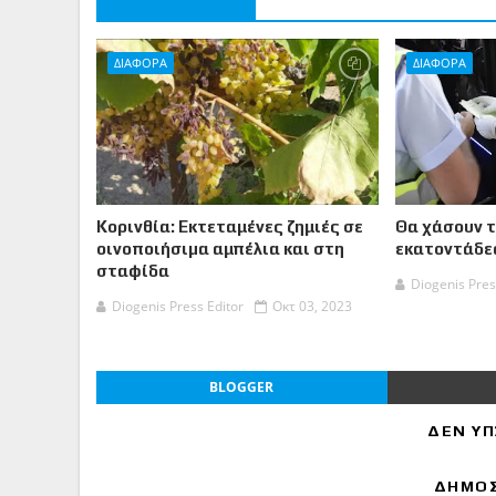
ΔΙΑΦΟΡΑ
ΔΙΑΦΟΡΑ
Κορινθία: Εκτεταμένες ζημιές σε
Θα χάσουν 
οινοποιήσιµα αμπέλια και στη
εκατοντάδες
σταφίδα
Diogenis Pres
Diogenis Press Editor
Οκτ 03, 2023
BLOGGER
ΔΕΝ ΥΠ
ΔΗΜΟΣ