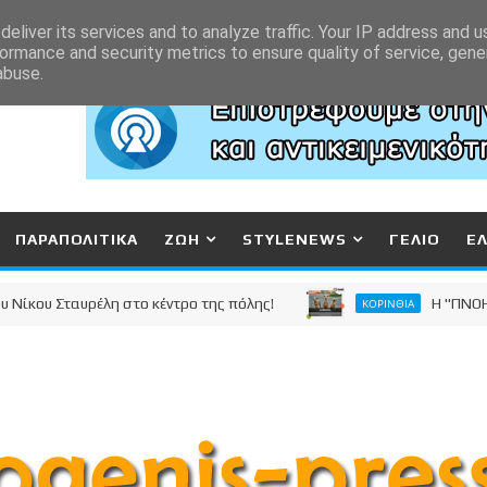
eliver its services and to analyze traffic. Your IP address and 
ormance and security metrics to ensure quality of service, gen
abuse.
ΠΑΡΑΠΟΛΙΤΙΚΑ
ΖΩΗ
STYLENEWS
ΓΕΛΙΟ
Ε
 Σταυρέλη στο κέντρο της πόλης!
Η "ΠΝΟΗ ΔΗΜΙΟ
ΚΟΡΙΝΘΙΑ